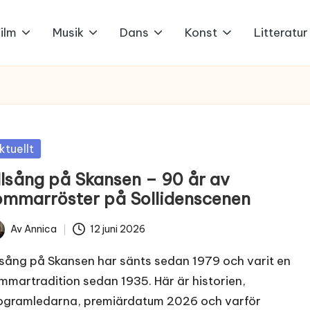
ilm
Musik
Dans
Konst
Litteratur
sted
ktuellt
llsång på Skansen – 90 år av
ommarröster på Sollidenscenen
Av
Annica
12 juni 2026
ted
lsång på Skansen har sänts sedan 1979 och varit en
mmartradition sedan 1935. Här är historien,
ogramledarna, premiärdatum 2026 och varför