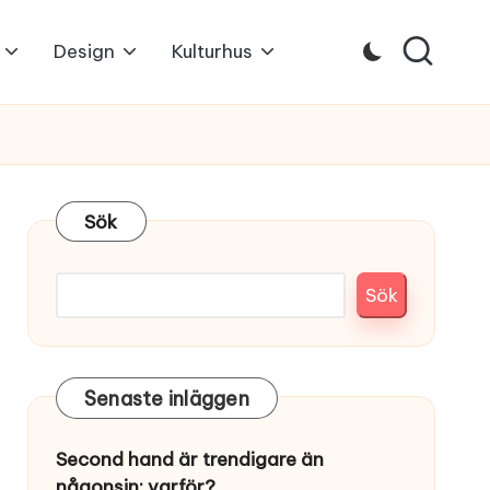
Design
Kulturhus
Sök
Sök
Senaste inläggen
Second hand är trendigare än
någonsin: varför?