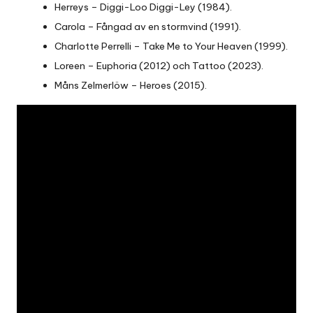
Herreys – Diggi-Loo Diggi-Ley (1984).
Carola – Fångad av en stormvind (1991).
Charlotte Perrelli – Take Me to Your Heaven (1999).
Loreen – Euphoria (2012) och Tattoo (2023).
Måns Zelmerlöw – Heroes (2015).