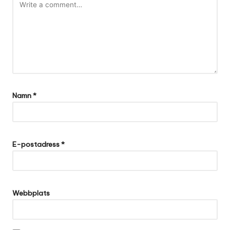
Namn
*
A
lt
E-postadress
*
e
r
n
a
Webbplats
ti
v
e