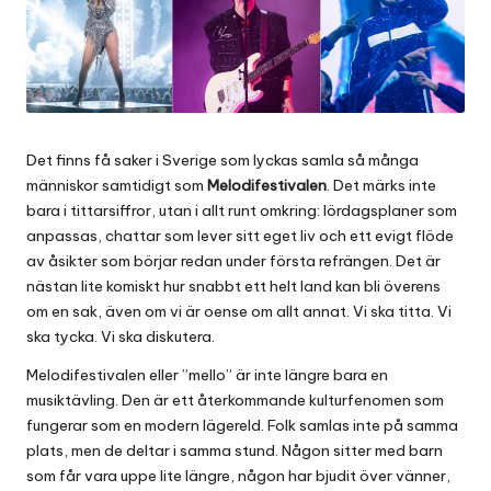
i
g
e
Det finns få saker i Sverige som lyckas samla så många
människor samtidigt som
Melodifestivalen
. Det märks inte
bara i tittarsiffror, utan i allt runt omkring: lördagsplaner som
anpassas, chattar som lever sitt eget liv och ett evigt flöde
av åsikter som börjar redan under första refrängen. Det är
nästan lite komiskt hur snabbt ett helt land kan bli överens
om en sak, även om vi är oense om allt annat. Vi ska titta. Vi
ska tycka. Vi ska diskutera.
Melodifestivalen eller ”mello” är inte längre bara en
musiktävling. Den är ett återkommande kulturfenomen som
fungerar som en modern lägereld. Folk samlas inte på samma
plats, men de deltar i samma stund. Någon sitter med barn
som får vara uppe lite längre, någon har bjudit över vänner,