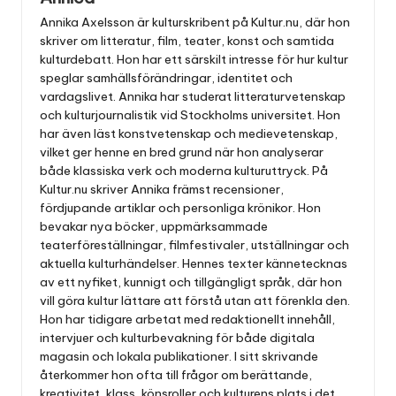
Annika Axelsson är kulturskribent på Kultur.nu, där hon
skriver om litteratur, film, teater, konst och samtida
kulturdebatt. Hon har ett särskilt intresse för hur kultur
speglar samhällsförändringar, identitet och
vardagslivet. Annika har studerat litteraturvetenskap
och kulturjournalistik vid Stockholms universitet. Hon
har även läst konstvetenskap och medievetenskap,
vilket ger henne en bred grund när hon analyserar
både klassiska verk och moderna kulturuttryck. På
Kultur.nu skriver Annika främst recensioner,
fördjupande artiklar och personliga krönikor. Hon
bevakar nya böcker, uppmärksammade
teaterföreställningar, filmfestivaler, utställningar och
aktuella kulturhändelser. Hennes texter kännetecknas
av ett nyfiket, kunnigt och tillgängligt språk, där hon
vill göra kultur lättare att förstå utan att förenkla den.
Hon har tidigare arbetat med redaktionellt innehåll,
intervjuer och kulturbevakning för både digitala
magasin och lokala publikationer. I sitt skrivande
återkommer hon ofta till frågor om berättande,
kreativitet, klass, könsroller och kulturens plats i det