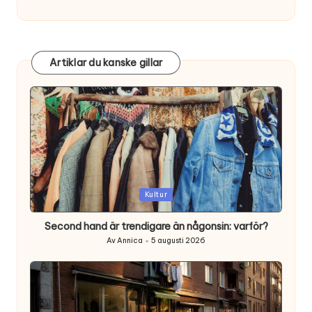
Artiklar du kanske gillar
Posted
Kultur
in
Second hand är trendigare än någonsin: varför?
Av
Annica
5 augusti 2026
Posted
by