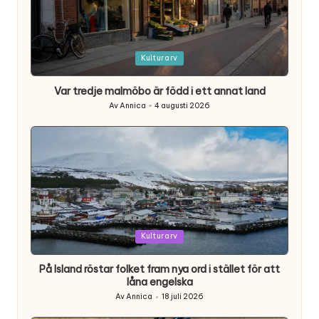
Posted
Kulturarv
in
Var tredje malmöbo är född i ett annat land
Av
Annica
4 augusti 2026
Posted
by
Posted
Kulturarv
in
På Island röstar folket fram nya ord i stället för att
låna engelska
Av
Annica
18 juli 2026
Posted
by