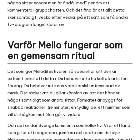
någon sitter ensam men är ändå “med” genom att
kommentera i gruppchatten. Och det fina är att allt detta
sker samtidigt, vecka efter vecka, på ett sätt som få andra
tv-program längre klarar av.
Varför Mello fungerar som
en gemensam ritual
Det som gör Melodifestivalen så speciell är att den är
extremt enkel att delta i. Du behöver inte ha koll på artister i
förväg. Du behöver inte ens vara särskilt intresserad av
musik
. Det räcker att du gillar känslan av att det händer
något samtidigt som andra tittar. Formatet är byggt för
snabba reaktioner: tre minuter, en tydlig idé, ett nummer som
vill bli ihågkommet. Sen går vi vidare.
Och det är där Sverige kommer in som kollektiv. Vi är ett land
som gillar att rangordna, jämföra och prata om detaljer.
Mello ger oss en trygg arena där man kan vara kritisk utan att