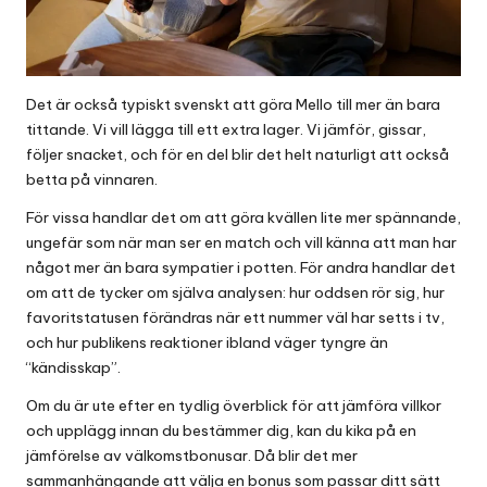
Det är också typiskt svenskt att göra Mello till mer än bara
tittande. Vi vill lägga till ett extra lager. Vi jämför, gissar,
följer snacket, och för en del blir det helt naturligt att också
betta på vinnaren.
För vissa handlar det om att göra kvällen lite mer spännande,
ungefär som när man ser en match och vill känna att man har
något mer än bara sympatier i potten. För andra handlar det
om att de tycker om själva analysen: hur oddsen rör sig, hur
favoritstatusen förändras när ett nummer väl har setts i
tv
,
och hur publikens reaktioner ibland väger tyngre än
“kändisskap”.
Om du är ute efter en tydlig överblick för att jämföra villkor
och upplägg innan du bestämmer dig, kan du kika på en
jämförelse av välkomstbonusar
. Då blir det mer
sammanhängande att välja en bonus som passar ditt sätt