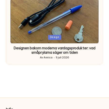
Posted
Design
in
Designen bakom moderna vardagsprodukter: vad
småprylarna säger om tiden
Av
Annica
9 juli 2026
Posted
by