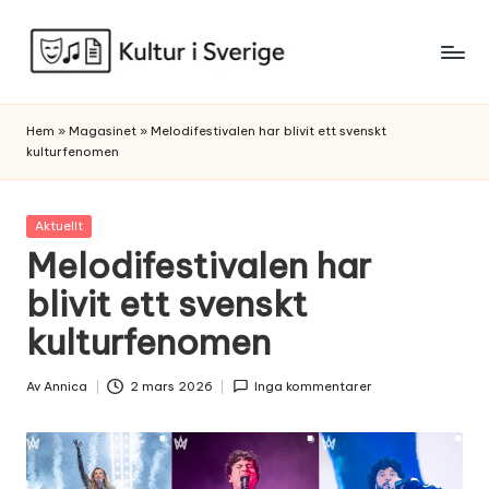
Skip
to
K
content
u
Hem
»
Magasinet
»
Melodifestivalen har blivit ett svenskt
kulturfenomen
l
t
Posted
Aktuellt
u
in
Melodifestivalen har
r
blivit ett svenskt
i
kulturfenomen
S
v
Av
Annica
2 mars 2026
Inga kommentarer
Posted
by
e
r