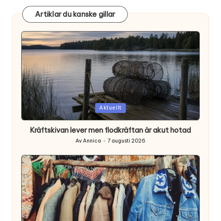
Artiklar du kanske gillar
Posted
Aktuellt
in
Kräftskivan lever men flodkräftan är akut hotad
Av
Annica
7 augusti 2026
Posted
by