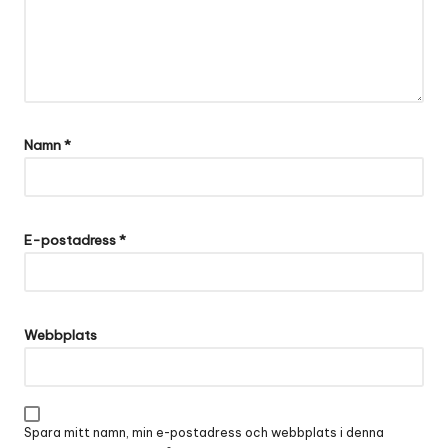
Namn
*
A
lt
E-postadress
*
e
r
n
a
Webbplats
ti
v
e
:
Spara mitt namn, min e-postadress och webbplats i denna