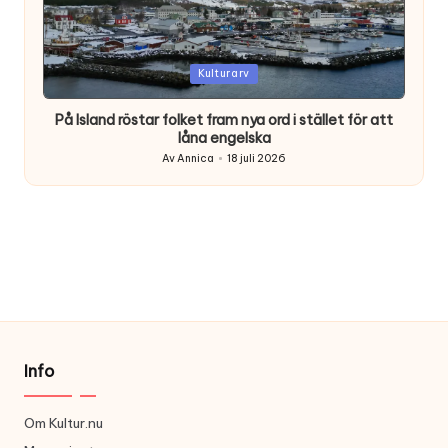
Posted
Kulturarv
in
På Island röstar folket fram nya ord i stället för att
låna engelska
Av
Annica
18 juli 2026
Posted
by
Info
Om Kultur.nu