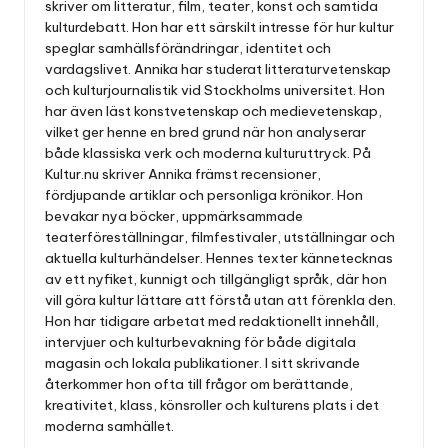
skriver om litteratur, film, teater, konst och samtida
kulturdebatt. Hon har ett särskilt intresse för hur kultur
speglar samhällsförändringar, identitet och
vardagslivet. Annika har studerat litteraturvetenskap
och kulturjournalistik vid Stockholms universitet. Hon
har även läst konstvetenskap och medievetenskap,
vilket ger henne en bred grund när hon analyserar
både klassiska verk och moderna kulturuttryck. På
Kultur.nu skriver Annika främst recensioner,
fördjupande artiklar och personliga krönikor. Hon
bevakar nya böcker, uppmärksammade
teaterföreställningar, filmfestivaler, utställningar och
aktuella kulturhändelser. Hennes texter kännetecknas
av ett nyfiket, kunnigt och tillgängligt språk, där hon
vill göra kultur lättare att förstå utan att förenkla den.
Hon har tidigare arbetat med redaktionellt innehåll,
intervjuer och kulturbevakning för både digitala
magasin och lokala publikationer. I sitt skrivande
återkommer hon ofta till frågor om berättande,
kreativitet, klass, könsroller och kulturens plats i det
moderna samhället.