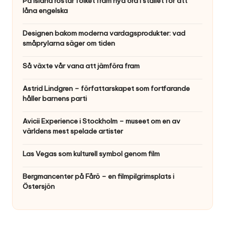
På Island röstar folket fram nya ord i stället för att
låna engelska
Designen bakom moderna vardagsprodukter: vad
småprylarna säger om tiden
Så växte vår vana att jämföra fram
Astrid Lindgren – författarskapet som fortfarande
håller barnens parti
Avicii Experience i Stockholm – museet om en av
världens mest spelade artister
Las Vegas som kulturell symbol genom film
Bergmancenter på Fårö – en filmpilgrimsplats i
Östersjön