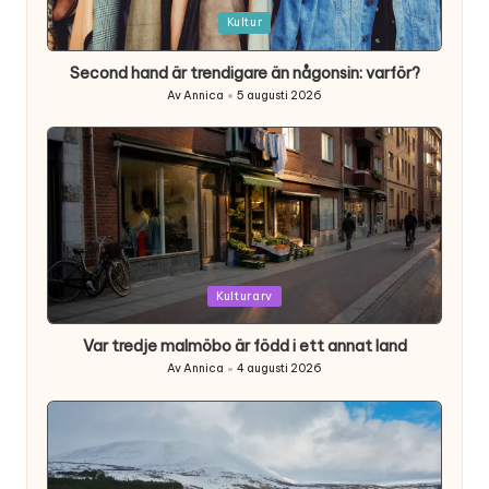
Posted
Kultur
in
Second hand är trendigare än någonsin: varför?
Av
Annica
5 augusti 2026
Posted
by
Posted
Kulturarv
in
Var tredje malmöbo är född i ett annat land
Av
Annica
4 augusti 2026
Posted
by