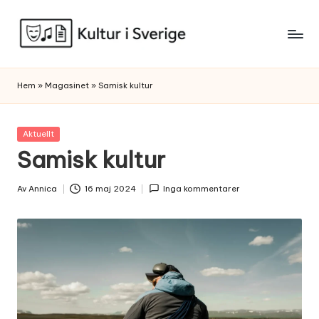
Skip
to
K
content
u
Hem
»
Magasinet
»
Samisk kultur
l
t
Posted
Aktuellt
in
Samisk kultur
u
r
Av
Annica
16 maj 2024
Inga kommentarer
Posted
i
by
S
v
e
r